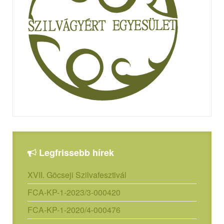
Legfrissebb hírek
XVII. Göcseji Szilvafesztivál
FCA-KP-1-2023/3-000420
FCA-KP-1-2020/4-000476