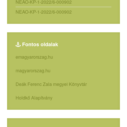
NEAO-KP-1-2022/6-000902
NEAO-KP-1-2022/6-000902
Fontos oldalak
emagyarorszag.hu
magyarorszag.hu
Deák Ferenc Zala megyei Könyvtár
Holdkő Alapítvány