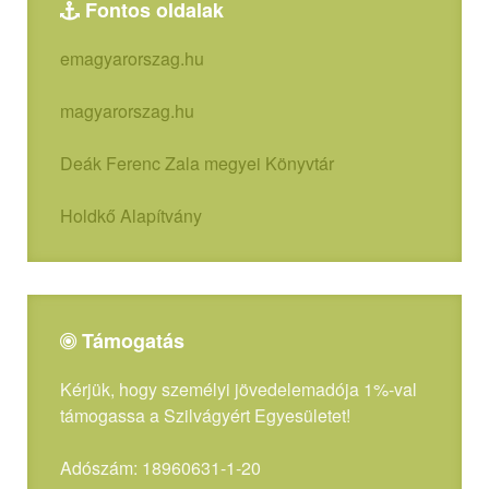
Fontos oldalak
emagyarorszag.hu
magyarorszag.hu
Deák Ferenc Zala megyei Könyvtár
Holdkő Alapítvány
Támogatás
Kérjük, hogy személyi jövedelemadója 1%-val
támogassa a Szilvágyért Egyesületet!
Adószám: 18960631-1-20