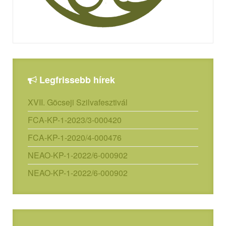
Legfrissebb hírek
XVII. Göcseji Szilvafesztivál
FCA-KP-1-2023/3-000420
FCA-KP-1-2020/4-000476
NEAO-KP-1-2022/6-000902
NEAO-KP-1-2022/6-000902