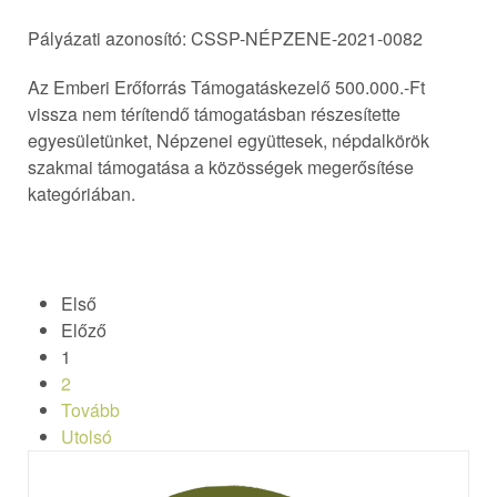
Pályázati azonosító: CSSP-NÉPZENE-2021-0082
Az Emberi Erőforrás Támogatáskezelő 500.000.-Ft
vissza nem térítendő támogatásban részesítette
egyesületünket, Népzenei együttesek, népdalkörök
szakmai támogatása a közösségek megerősítése
kategóriában.
Első
Előző
1
2
Tovább
Utolsó