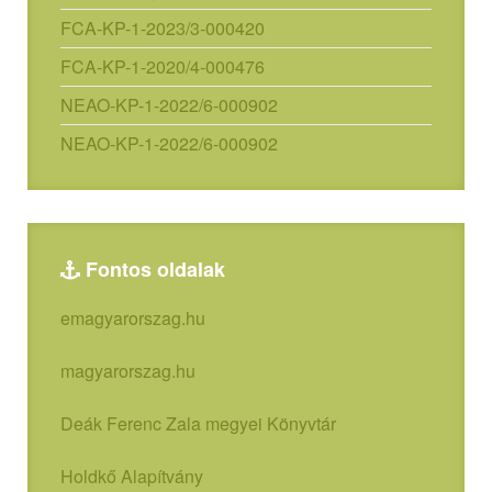
FCA-KP-1-2023/3-000420
FCA-KP-1-2020/4-000476
NEAO-KP-1-2022/6-000902
NEAO-KP-1-2022/6-000902
Fontos oldalak
emagyarorszag.hu
magyarorszag.hu
Deák Ferenc Zala megyei Könyvtár
Holdkő Alapítvány