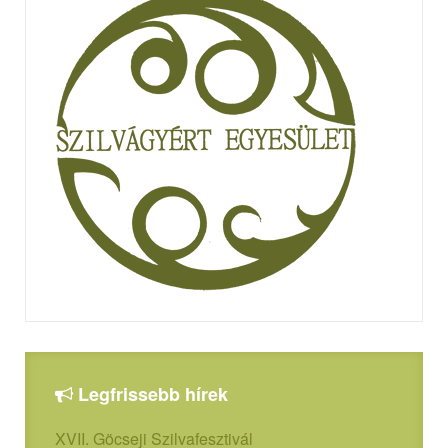
Legfrissebb hírek
XVII. Göcseji Szilvafesztivál